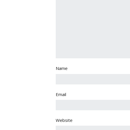
Name
Email
Website